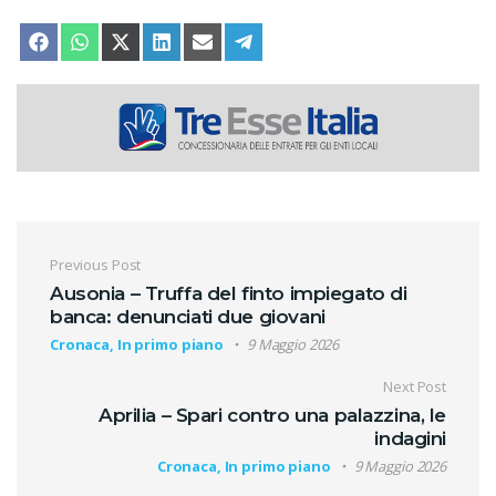
SHARE ON
SHARE ON
SHARE ON
SHARE ON
SHARE ON
SHARE ON
FACEBOOK
WHATSAPP
X (TWITTER)
LINKEDIN
EMAIL
TELEGRAM
Navigazione articoli
Previous Post
Ausonia – Truffa del finto impiegato di
banca: denunciati due giovani
Cronaca, In primo piano
9 Maggio 2026
Next Post
Aprilia – Spari contro una palazzina, le
indagini
Cronaca, In primo piano
9 Maggio 2026