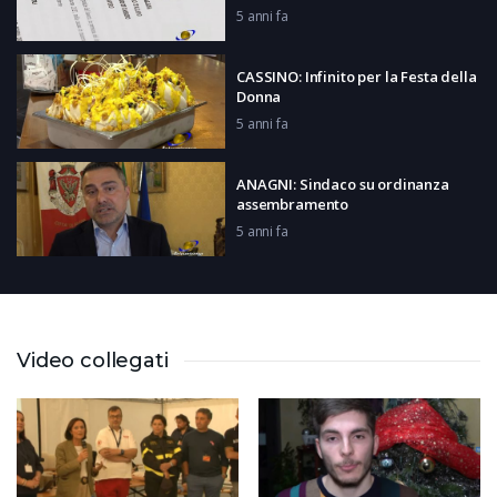
5 anni fa
CASSINO: Infinito per la Festa della
Donna
5 anni fa
ANAGNI: Sindaco su ordinanza
assembramento
5 anni fa
LATINA: Smart City
5 anni fa
Video collegati
AQUINO: Presentazione libro San
Tommaso
5 anni fa