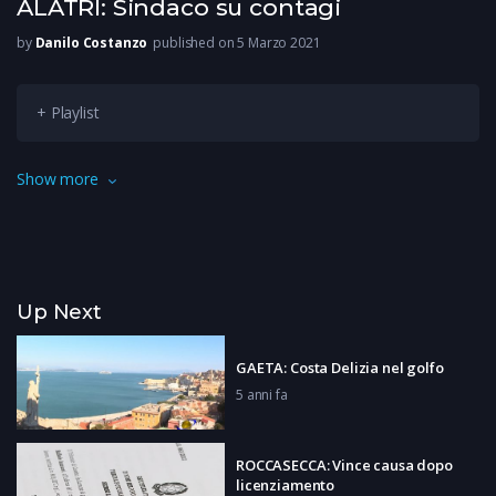
ALATRI: Sindaco su contagi
by
Danilo Costanzo
published on 5 Marzo 2021
+ Playlist
Situazione grave ma non catastrofica. E’ il sindaco di Alatri a
Show more
fare il punto sui contagi nella città dei Ciclopi oggi a quota 40.
Giuseppe Morini chiede ai suoi concittadini di rispettare
scrupolosamente le regolesoprasttuto chiede alle famiglie
con positivi all’interno di rispettare l’isolamento per evitare
Up Next
ogni espansione del virus.
GAETA: Costa Delizia nel golfo
5 anni fa
ROCCASECCA: Vince causa dopo
licenziamento