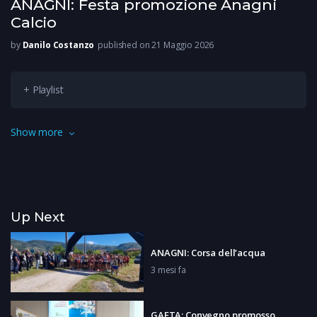
ANAGNI: Festa promozione Anagni
Calcio
by
Danilo Costanzo
published on 21 Maggio 2026
+ Playlist
Il ritorno in serie D e la conquista della Supercoppa di
Show more
Eccellenza. Stagione da incorniciare per il Città di Anagni. La
squadra è stata celebrata in Piazza Cavour.
Up Next
ANAGNI: Corsa dell’acqua
3 mesi fa
GAETA: Convegno promosso