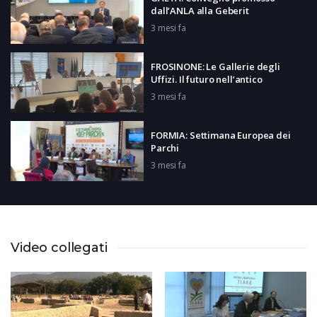
dall’ANLA alla Geberit
3 mesi fa
FROSINONE: Le Gallerie degli
Uffizi. Il futuro nell’antico
3 mesi fa
FORMIA: Settimana Europea dei
Parchi
3 mesi fa
VEROLI: Visita Ministro Valditara
3 mesi fa
Video collegati
FROSINONE: Festa Promozione
Serie A da Occhiali in Cantiere
3 mesi fa