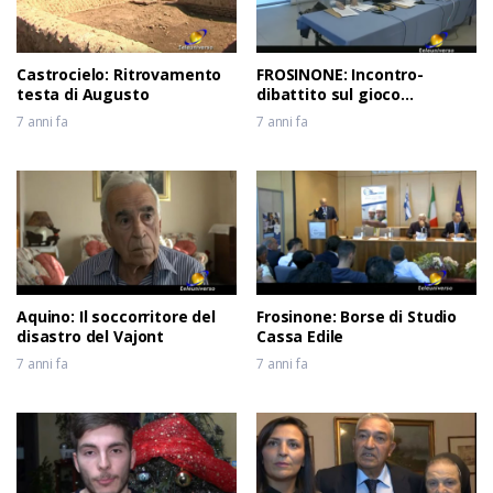
Castrocielo: Ritrovamento
FROSINONE: Incontro-
testa di Augusto
dibattito sul gioco
d’azzardo
7 anni fa
7 anni fa
Aquino: Il soccorritore del
Frosinone: Borse di Studio
disastro del Vajont
Cassa Edile
7 anni fa
7 anni fa