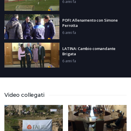
6 anni fa
POFI: Allenamento con Simone
Perrotta
6 anni fa
LATINA: Cambio comandante
Brigata
6 anni fa
CASSINO: Inaugurazione Anno
Accademico
6 anni fa
Video collegati
PONTECORVO: Giornata del malato
6 anni fa