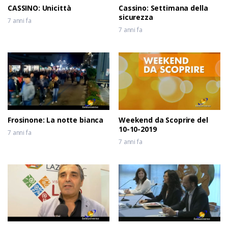
CASSINO: Unicittà
Cassino: Settimana della
sicurezza
7 anni fa
7 anni fa
Frosinone: La notte bianca
Weekend da Scoprire del
10-10-2019
7 anni fa
7 anni fa