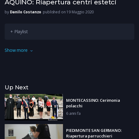
AQUINO: Riapertura centri estetci
by
Danilo Costanzo
published on 19 Maggio 2020
+ Playlist
La parola benessere deve oramai sposarsi con sicurezza ai
Show more
tempi del covid19, seppur con regole molto ferree sono
ripartiti anche i centri estetici. Le lunghe liste d’attesa non
spaventano gli operatori dei centri estetici che sono ripartiti
con entusiasmo.
Up Next
MONTECASSINO: Cerimonia
polacchi
6 anni fa
PIEDIMONTE SAN GERMANO:
Riapertura parrucchieri