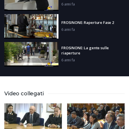
6 anni fa
FROSINONE: Raperture Fase 2
6 anni fa
FROSINONE: La gente sulle
riaperture
6 anni fa
CASSINO: Inaugurazione sede Ater
6 anni fa
Video collegati
PIEDIMONTE SAN GERMANO:
Riparte il mercato
6 anni fa