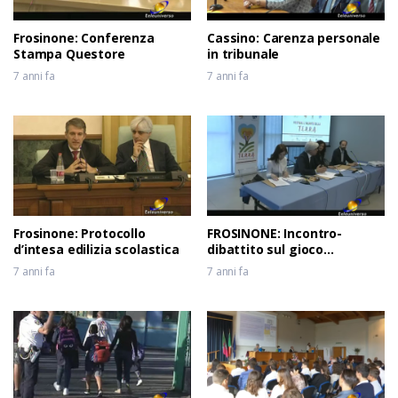
Frosinone: Conferenza
Cassino: Carenza personale
Stampa Questore
in tribunale
7 anni fa
7 anni fa
Frosinone: Protocollo
FROSINONE: Incontro-
d’intesa edilizia scolastica
dibattito sul gioco
d’azzardo
7 anni fa
7 anni fa