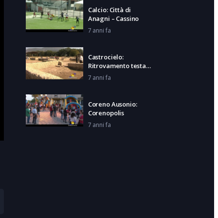
Calcio: Città di
Anagni – Cassino
7 anni fa
Castrocielo:
Ritrovamento testa
di Augusto
7 anni fa
Coreno Ausonio:
Corenopolis
7 anni fa
Veroli: Bollicine in
Veroli
7 anni fa
Frosinone: Nuovo
Direttore Generale
alla ASL