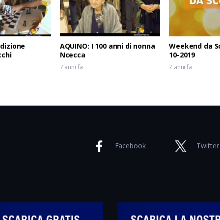
edizione
AQUINO: I 100 anni di nonna
Weekend da Sc
cchi
Ncecca
10-2019
7 anni fa
7 anni fa
Facebook
Twitter