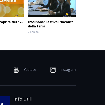
oprire del 17-
Frosinone: Festival l’incanto
della terra
7 anni fa
Youtube
Instagram
Info Utili