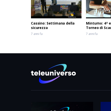
Cassino: Settimana della
Minturno: 4^ 
sicurezza
Torneo di Sca
7 anni fa
7 anni fa