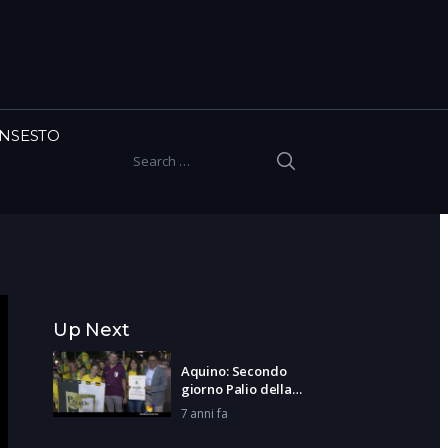
INSESTO
SEARCH
Search for:
Up Next
Aquino: Secondo
giorno Palio della
Contea
7 anni fa