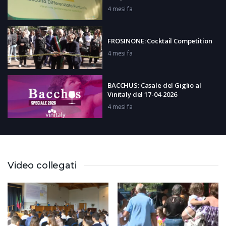
4 mesi fa
FROSINONE: Cocktail Competition
4 mesi fa
BACCHUS: Casale del Giglio al
Vinitaly del 17-04-2026
4 mesi fa
M.S.G. CAMPANO: Inaugurazione
parcheggio Santa Giusta
4 mesi fa
Video collegati
ATINA: Lectio Divina
4 mesi fa