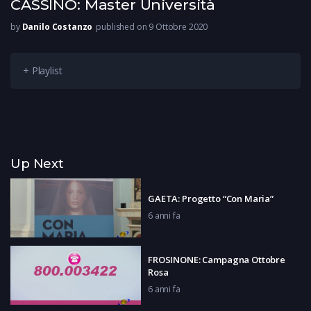
CASSINO: Master Università
by
Danilo Costanzo
published on 9 Ottobre 2020
+ Playlist
Up Next
GAETA: Progetto “Con Maria”
6 anni fa
FROSINONE: Campagna Ottobre
Rosa
6 anni fa