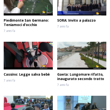
Piedimonte San Germano:
SORA: Invito a palazzo
Teniamoci d’occhio
7 anni fa
7 anni fa
Cassino: Legge salva bebè
Gaeta: Lungomare rifatto,
inaugurato secondo tratto
7 anni fa
7 anni fa