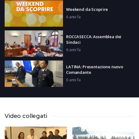
Weekend da Scoprire
6 anni fa
ROCCASECCA: Assemblea dei
Sindaci
6 anni fa
LATINA: Presentazione nuovo
Comandante
6 anni fa
FROSINONE: Conferenza stampa
ASL
6 anni fa
Video collegati
ROMA: Iniziativa Nicola Procaccini
6 anni fa