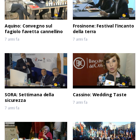
Aquino: Convegno sul
Frosinone: Festival l’incanto
fagiolo favetta cannellino
della terra
7 anni fa
7 anni fa
SORA: Settimana della
Cassino: Wedding Taste
sicurezza
7 anni fa
7 anni fa