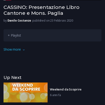
CASSINO: Presentazione Libro
Cantone e Mons. Paglia
by
Danilo Costanzo
published on 23 Febbraio 2020
+ Playlist
Una sala degli abati a Cassino gremita per la presentazione
Show more
del libro di Raffaele Cantone e mons. Vincenzo Paglia.
Up Next
Weekend da Scoprire
6 anni fa