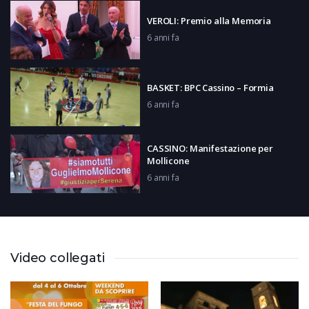
VEROLI: Premio alla Memoria
6 anni fa
BASKET: BPC Cassino – Formia
6 anni fa
CASSINO: Manifestazione per
Mollicone
6 anni fa
PONTECORVO: Carnevale 2020
6 anni fa
Video collegati
AQUINO: Città videosorvegliata
6 anni fa