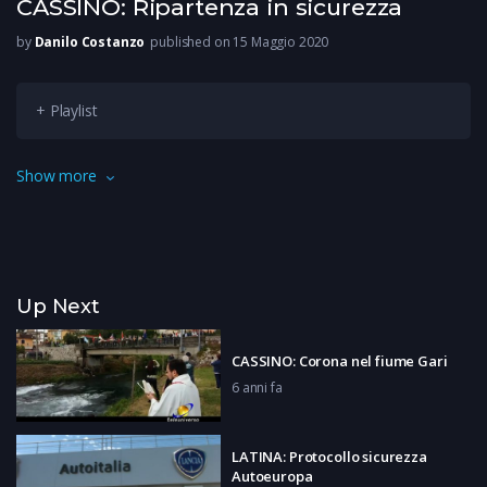
CASSINO: Ripartenza in sicurezza
by
Danilo Costanzo
published on 15 Maggio 2020
+ Playlist
Comprare l’auto ai tempi del covid19, quali sono le misure
Show more
anticontagio messe in campo dalle concessionarie?
Up Next
CASSINO: Corona nel fiume Gari
6 anni fa
LATINA: Protocollo sicurezza
Autoeuropa