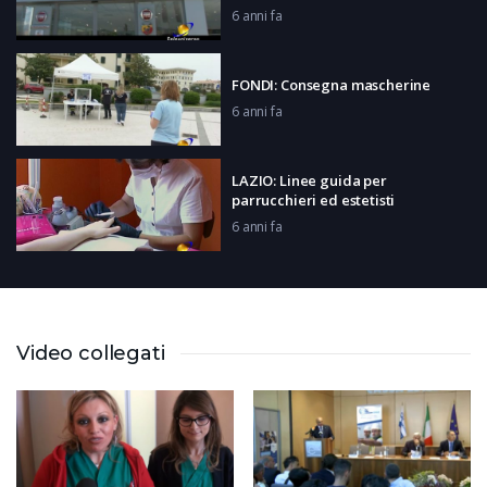
6 anni fa
FONDI: Consegna mascherine
6 anni fa
LAZIO: Linee guida per
parrucchieri ed estetisti
6 anni fa
CASSINO: Consulta sindaci sulla
TAV
6 anni fa
Video collegati
FROSINONE: Incontro Vescovo
Imam
6 anni fa