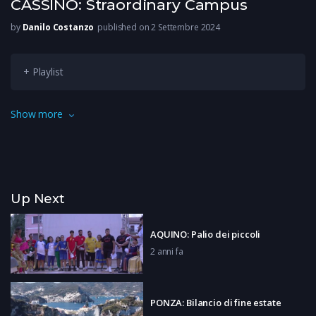
CASSINO: Straordinary Campus
by
Danilo Costanzo
published on 2 Settembre 2024
+ Playlist
Si è concluso venerdì lo “Straordinary campus” che si è tenuto
Show more
a Cassino e che ha offerto delle giornate piene di attività e
divertimento ad una cinquantina di ragazzi disabili durante il
corso di tutta l’estate.
Up Next
AQUINO: Palio dei piccoli
2 anni fa
PONZA: Bilancio di fine estate