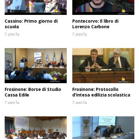
Cassino: Primo giorno di
Pontecorvo: Il libro di
scuola
Lorenzo Carbone
7 anni fa
7 anni fa
Frosinone: Borse di Studio
Frosinone: Protocollo
Cassa Edile
d’intesa edilizia scolastica
7 anni fa
7 anni fa