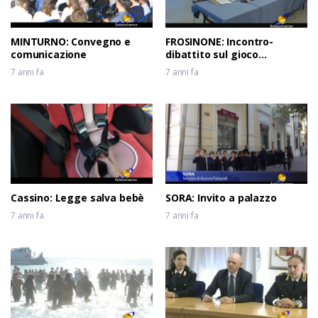
MINTURNO: Convegno e
FROSINONE: Incontro-
comunicazione
dibattito sul gioco
d’azzardo
7 anni fa
7 anni fa
Cassino: Legge salva bebè
SORA: Invito a palazzo
7 anni fa
7 anni fa