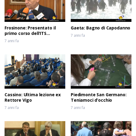
6 anni fa
Frosinone: Presentato il
Gaeta: Bagno di Capodanno
primo corso dell’ITS
7 anni fa
Meccatronico del Lazio
7 anni fa
Cassino: Ultima lezione ex
Piedimonte San Germano:
Rettore Vigo
Teniamoci d’occhio
7 anni fa
7 anni fa