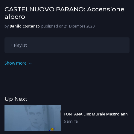
CASTELNUOVO PARANO: Accensione
albero
by
Danilo Costanzo
published on 21 Dicembre 2020
+ Playlist
Il paese si illumina a festa per fare in modo che, nonostante
Show more
tutto, il Natale scaldi il cuore di tutti. Andiamo a vedere come
si è organizzato Castelnuovo Parano.
Up Next
FONTANA LIRI: Murale Mastroianni
6 anni fa