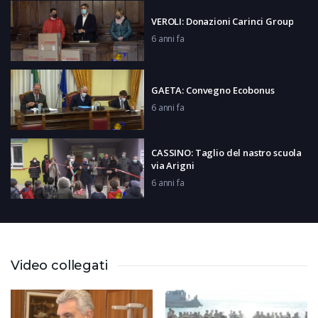
VEROLI: Donazioni Carinci Group
6 anni fa
GAETA: Convegno Ecobonus
6 anni fa
CASSINO: Taglio del nastro scuola
via Arigni
6 anni fa
FROSINONE: Comunità S. Egidio
6 anni fa
Video collegati
PIZZA TIME: Pizzeria Iolanda di
Ferentino