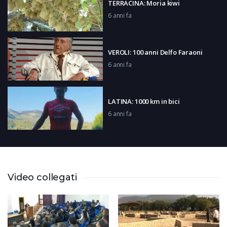
TERRACINA: Moria kiwi
6 anni fa
VEROLI: 100 anni Delfo Faraoni
6 anni fa
LATINA: 1000 km in bici
6 anni fa
SAN FELICE CIRCEO: Obbligo
mascherine
6 anni fa
Video collegati
PRIVERNO: Concerto Mogol
6 anni fa