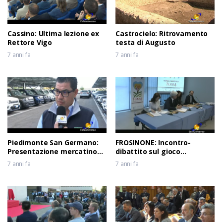
Cassino: Ultima lezione ex
Castrocielo: Ritrovamento
Rettore Vigo
testa di Augusto
7 anni fa
7 anni fa
Piedimonte San Germano:
FROSINONE: Incontro-
Presentazione mercatino
dibattito sul gioco
usato
d’azzardo
7 anni fa
7 anni fa