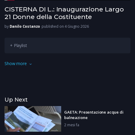
CISTERNA DI L.: Inaugurazione Largo
21 Donne della Costituente
by
Danilo Costanzo
published on 4 Giugno 2026
+ Playlist
Per la festa del 2 giugno, durante le cerimonie in occasione
Show more
dell’80esimo anniversario della Repubblica, il sindaco di
Cisterna ha inaugurato Largo 21 Donne della Costituente e la
scalinata della Costituzione italiana.
Up Next
GAETA: Presentazione acque di
balneazione
2 mesi fa