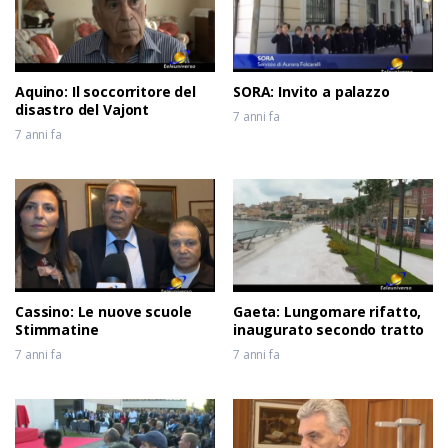
2 mesi fa
Aquino: Il soccorritore del
SORA: Invito a palazzo
disastro del Vajont
7 anni fa
7 anni fa
Cassino: Le nuove scuole
Gaeta: Lungomare rifatto,
Stimmatine
inaugurato secondo tratto
7 anni fa
7 anni fa