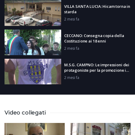
VILLA SANTA LUCIA: Hicam torna in
starda
2 mesi fa
CECCANO: Consegna copia della
Costituzione ai 18 enni
2 mesi fa
M.S.G. CAMPNO: Le impressioni dei
protagoniste per la promozione in
Eccellenza
2 mesi fa
ARCE: Presentazione Sognando le
Stelle
2 mesi fa
Video collegati
REGGIO EMILIA: Scudetto per il
Ferentino Calcio a 5