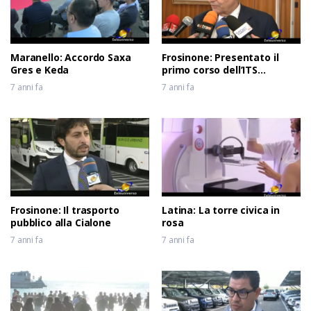
Maranello: Accordo Saxa
Frosinone: Presentato il
Gres e Keda
primo corso dell’ITS
Meccatronico del Lazio
7 anni fa
7 anni fa
Frosinone: Il trasporto
Latina: La torre civica in
pubblico alla Cialone
rosa
7 anni fa
7 anni fa