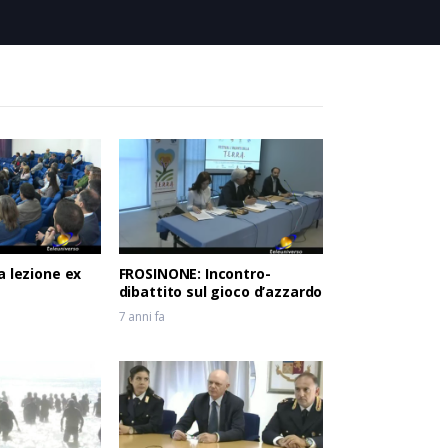
6 anni fa
a lezione ex
FROSINONE: Incontro-
dibattito sul gioco d’azzardo
7 anni fa