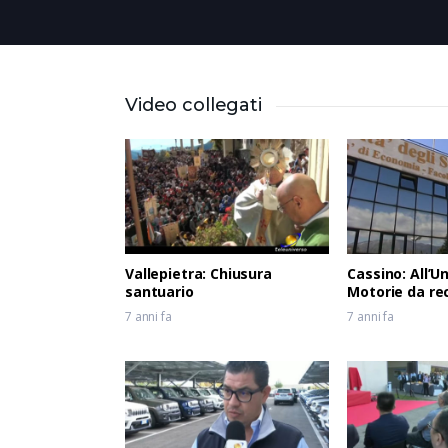
Video collegati
Vallepietra: Chiusura
Cassino: All’U
santuario
Motorie da re
7 anni fa
7 anni fa