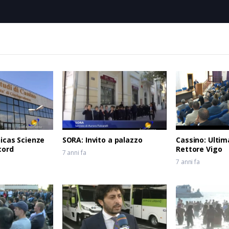
nicas Scienze
SORA: Invito a palazzo
Cassino: Ultim
cord
Rettore Vigo
7 anni fa
7 anni fa