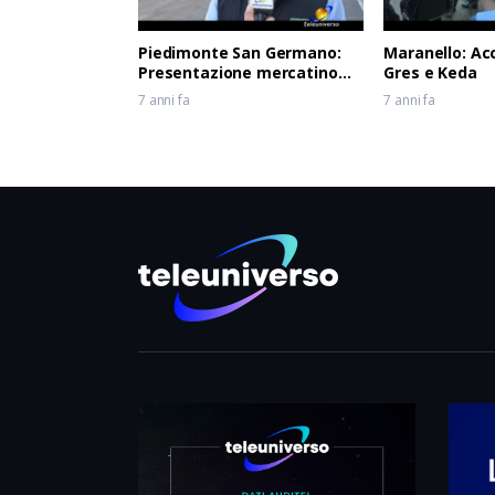
Piedimonte San Germano:
Maranello: Ac
Presentazione mercatino
Gres e Keda
usato
7 anni fa
7 anni fa