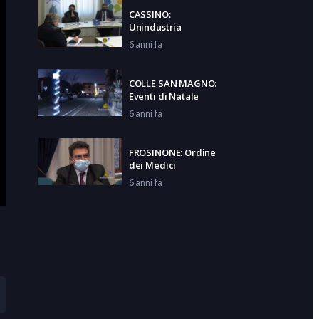
CASSINO:
Unindustria
6 anni fa
COLLE SAN MAGNO:
Eventi di Natale
6 anni fa
FROSINONE: Ordine
dei Medici
6 anni fa
LATINA: Il
compleanno della
città
6 anni fa
CASSINO: Intervista
gente su nuove
misure