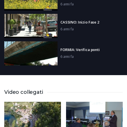
6 anni fa
CASSINO: Inizio Fase 2
6 anni fa
FORMIA: Verifica ponti
6 anni fa
CASSINO: Gli amministratori sulla
fase 2
6 anni fa
Video collegati
FONDI: Testimonianza portalettere
6 anni fa