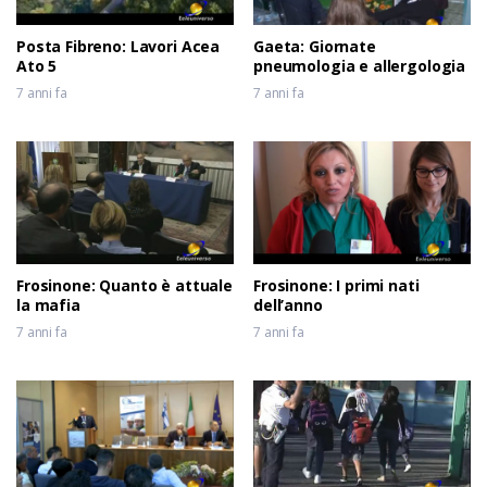
Posta Fibreno: Lavori Acea
Gaeta: Giornate
Ato 5
pneumologia e allergologia
7 anni fa
7 anni fa
Frosinone: Quanto è attuale
Frosinone: I primi nati
la mafia
dell’anno
7 anni fa
7 anni fa