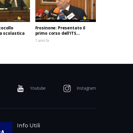
tocollo
Frosinone: Presentato il
ia scolastica
primo corso dell’ITS
Meccatronico del Lazio
7 anni fa
Youtube
Instagram
Info Utili