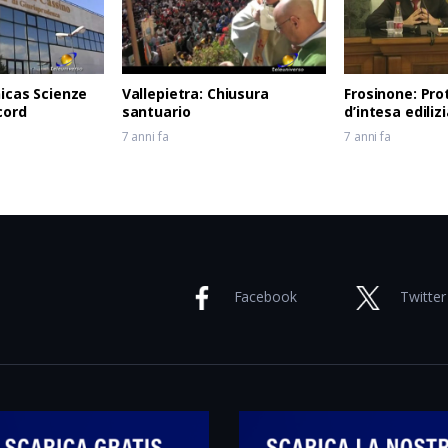
nicas Scienze
Vallepietra: Chiusura
Frosinone: Pro
cord
santuario
d’intesa ediliz
7 anni fa
7 anni fa
Facebook
Twitter