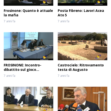
Frosinone: Quanto è attuale
Posta Fibreno: Lavori Acea
la mafia
Ato 5
7 anni fa
7 anni fa
FROSINONE: Incontro-
Castrocielo: Ritrovamento
dibattito sul gioco
testa di Augusto
d’azzardo
7 anni fa
7 anni fa