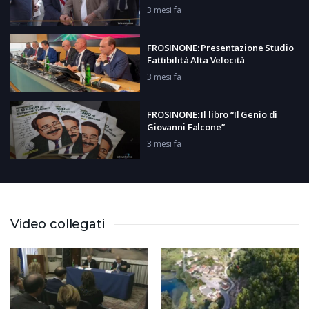
3 mesi fa
FROSINONE: Presentazione Studio
Fattibilità Alta Velocità
3 mesi fa
FROSINONE: Il libro “Il Genio di
Giovanni Falcone”
3 mesi fa
LATINA: Inaugurazione case di
Comunità
3 mesi fa
Video collegati
M.S.G. CAMPANO: Monte in
movimento
3 mesi fa