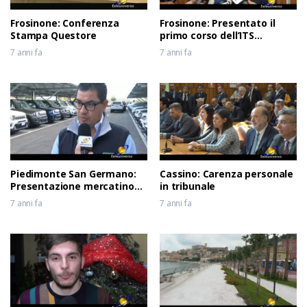
Frosinone: Conferenza
Frosinone: Presentato il
Stampa Questore
primo corso dell’ITS
Meccatronico del Lazio
7 anni fa
7 anni fa
Piedimonte San Germano:
Cassino: Carenza personale
Presentazione mercatino
in tribunale
usato
7 anni fa
7 anni fa