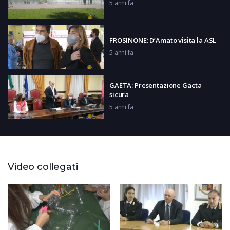
5 anni fa
FROSINONE: D’Amato visita la ASL
5 anni fa
GAETA: Presentazione Gaeta
sicura
5 anni fa
FROSINONE: Controlli rafforzati per
Pasqua
5 anni fa
Video collegati
PIGLIO: Scalinata Letteraria
5 anni fa