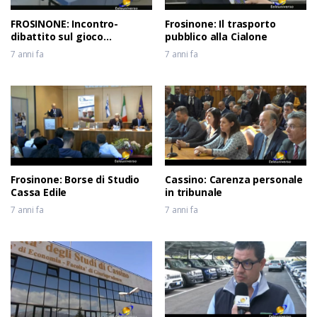
FROSINONE: Incontro-
Frosinone: Il trasporto
dibattito sul gioco
pubblico alla Cialone
d’azzardo
7 anni fa
7 anni fa
Frosinone: Borse di Studio
Cassino: Carenza personale
Cassa Edile
in tribunale
7 anni fa
7 anni fa