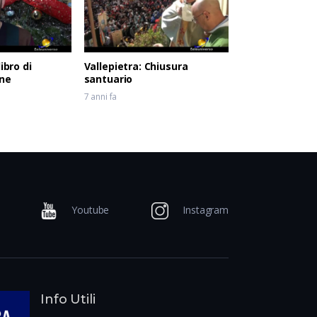
ibro di
Vallepietra: Chiusura
ne
santuario
7 anni fa
Youtube
Instagram
Info Utili