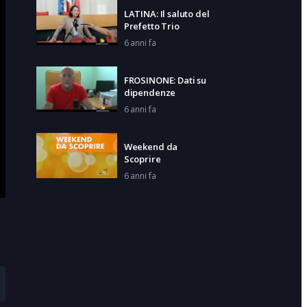
LATINA: Il saluto del
Prefetto Trio
6 anni fa
FROSINONE: Dati su
dipendenze
6 anni fa
Weekend da
Scoprire
6 anni fa
LATINA: Questore su
movida
6 anni fa
AQUINO: Tomba in
piazza