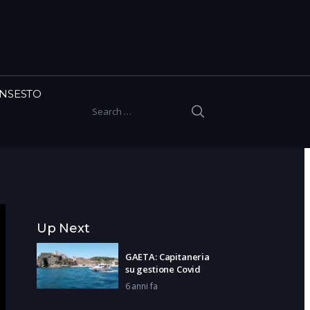
INSESTO
SEARCH
Search for:
Up Next
GAETA: Capitaneria
su gestione Covid
6 anni fa