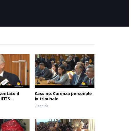
6 anni fa
l
vo
sentato il
Cassino: Carenza personale
l’ITS
in tribunale
del Lazio
7 anni fa