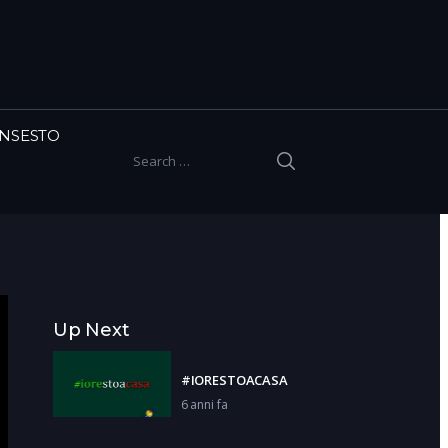
INSESTO
SEARCH
Search for:
Up Next
#IORESTOACASA
6 anni fa