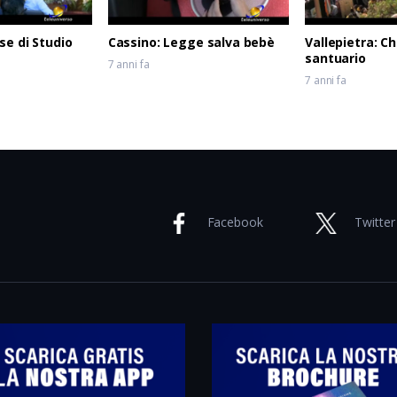
se di Studio
Cassino: Legge salva bebè
Vallepietra: C
santuario
7 anni fa
7 anni fa
Facebook
Twitter