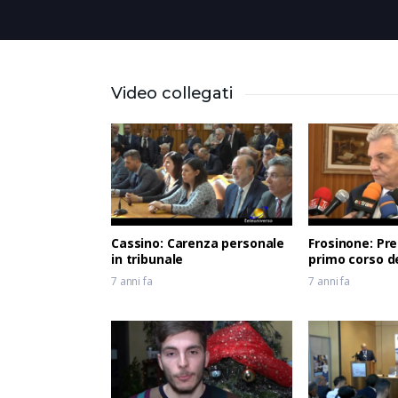
Video collegati
Cassino: Carenza personale
Frosinone: Pre
in tribunale
primo corso de
Meccatronico 
7 anni fa
7 anni fa