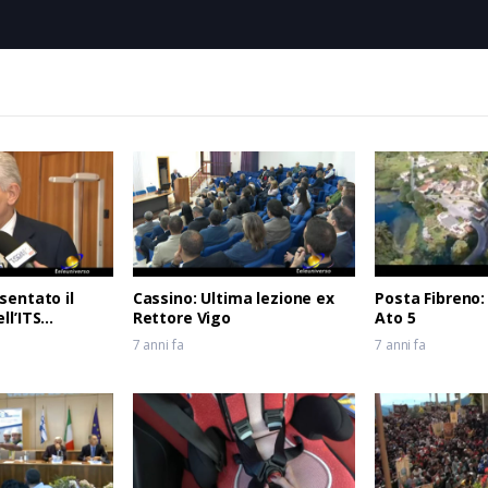
sentato il
Cassino: Ultima lezione ex
Posta Fibreno:
ll’ITS
Rettore Vigo
Ato 5
del Lazio
7 anni fa
7 anni fa