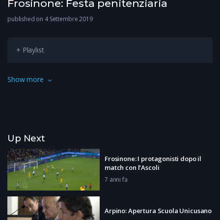
Frosinone: Festa penitenziaria
published on 4 Settembre 2019
+ Playlist
Nella casa circondariale di Frosinone si sono svolti i
Show more
festeggiamenti per i 202 anni della fondazione della Polizia
Penitenziaria.
Up Next
Frosinone: I protagonisti dopo il
match con l’Ascoli
7 anni fa
Arpino: Apertura Scuola Unicusano