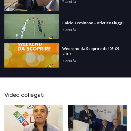
7 anni fa
Calcio: Frosinone – Atletico Fiuggi
7 anni fa
Weekend da Scoprire del 05-09-
2019
7 anni fa
Calcio: Cassino – Portici
7 anni fa
Video collegati
Frosinone: Nesta in conferenza
stampa
7 anni fa