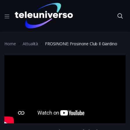
Home
Attualità
FROSINONE: Frosinone Club Il Giardino