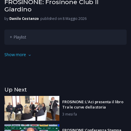
FROSINONE: Frosinone Club Il
Giardino
by
Danilo Costanzo
published on 8 Maggio 2026
+ Playlist
Frosinone, una città che sogna: c’è chi parla di partita dell’anno,
Show more
chi di novanta minuti da vivere col fiato sospeso. Ma una cosa
è certa: a Frosinone cresce l’attesa per la sfida di domani sera
allo Stirpe contro il Mantova, in palio c’è il ritorno in serie A per
i giallazzurri. Noi siamo andati a sentire la voce dei tifosi del
Up Next
Club Rione Giardino, club storico del Frosinone Calcio.
FROSINONE: L’Aci presenta il libro
Tra le curve della storia
3 mesi fa
FROSINONE: Conferenza Stampa