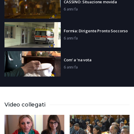
CASSINO: Situazione movida
6 anni fa
Formia: Dirigente Pronto Soccorso
6 anni fa
Com’ a ‘na vota
6 anni fa
GAETA: Gente al mare
6 anni fa
Video collegati
FROSINONE: Mancano i vaccini
6 anni fa