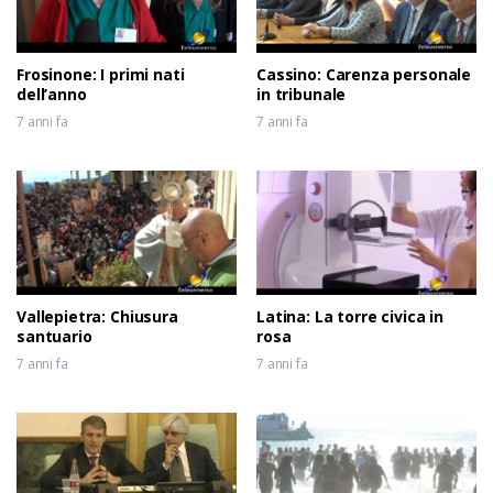
Frosinone: I primi nati
Cassino: Carenza personale
dell’anno
in tribunale
7 anni fa
7 anni fa
Vallepietra: Chiusura
Latina: La torre civica in
santuario
rosa
7 anni fa
7 anni fa