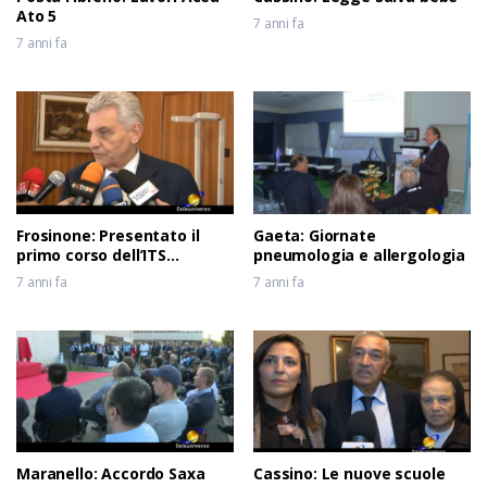
Ato 5
7 anni fa
7 anni fa
Frosinone: Presentato il
Gaeta: Giornate
primo corso dell’ITS
pneumologia e allergologia
Meccatronico del Lazio
7 anni fa
7 anni fa
Maranello: Accordo Saxa
Cassino: Le nuove scuole