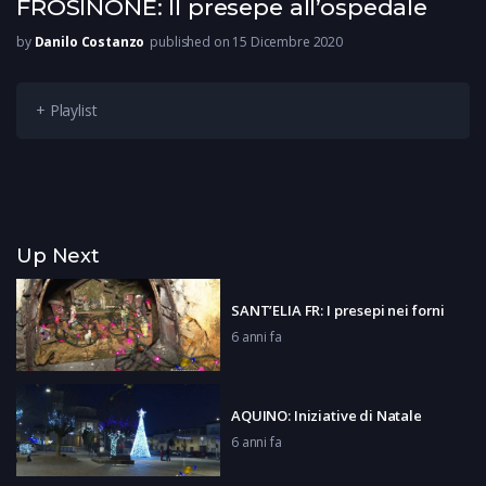
FROSINONE: Il presepe all’ospedale
by
Danilo Costanzo
published on 15 Dicembre 2020
+ Playlist
Up Next
SANT’ELIA FR: I presepi nei forni
6 anni fa
AQUINO: Iniziative di Natale
6 anni fa