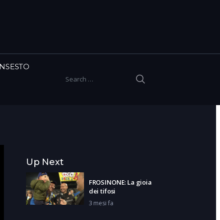
INSESTO
SEARCH
Search for:
Up Next
FROSINONE: La gioia
dei tifosi
3 mesi fa