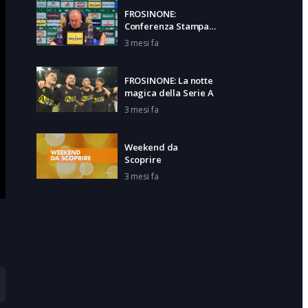
FROSINONE:
Conferenza Stampa
Alvini
3 mesi fa
FROSINONE: La notte
magica della Serie A
3 mesi fa
Weekend da
Scoprire
3 mesi fa
IL FROSINONE in
Serie A di Giovanni
Giuliani
3 mesi fa
FROSINONE: Le
reazioni dei politici
sulla Serie A