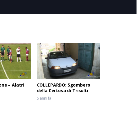
3 mesi fa
one – Alatri
COLLEPARDO: Sgombero
della Certosa di Trisulti
5 anni fa