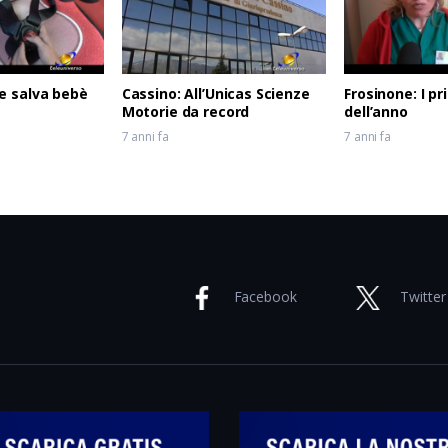
e salva bebè
Cassino: All’Unicas Scienze
Frosinone: I pr
Motorie da record
dell’anno
7 anni fa
7 anni fa
Facebook
Twitter