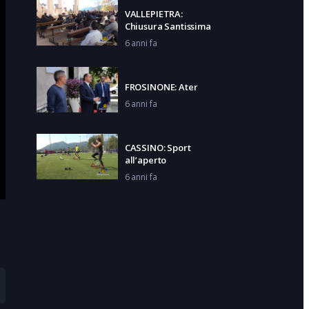
VALLEPIETRA:
Chiusura Santissima
6 anni fa
FROSINONE: Ater
6 anni fa
CASSINO: Sport
all’aperto
6 anni fa
CASSINO: Didattica a
distanza
6 anni fa
CASSINO: 30 anni di
Exodus