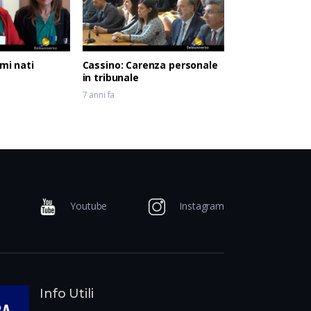
imi nati
Cassino: Carenza personale
in tribunale
7 anni fa
Youtube
Instagram
Info Utili