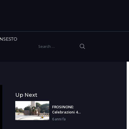
INSESTO
SEARCH
Search for:
Up Next
FROSINONE:
Celebrazioni 4
Novembre
6 anni fa