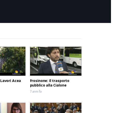
6 anni fa
 Lavori Acea
Frosinone: Il trasporto
pubblico alla Cialone
7 anni fa