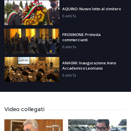
AQUINO: Nuovo lotto al cimitero
6 anni fa
FROSINONE: Protesta
commercianti
6 anni fa
ANAGNI: Inaugurazione Anno
Accademico Leoniano
6 anni fa
GAETA: Centro screening Covid
6 anni fa
Video collegati
GAETA: Le ragioni dei
commercianti