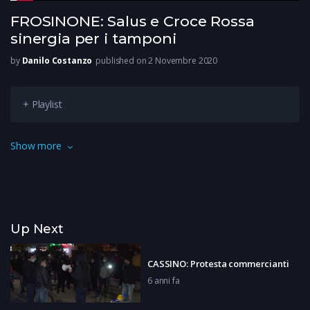
FROSINONE: Salus e Croce Rossa
sinergia per i tamponi
by
Danilo Costanzo
published on 2 Novembre 2020
+ Playlist
Croce rossa e Salus insieme per eseguire i tamponi rapidi e
Show more
cercare di evitare le lunghe file che si sono accumulano nelle
postazioni drive-in.
Up Next
CASSINO: Protesta commercianti
6 anni fa