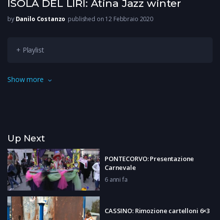
ISOLA DEL LIRI: Atina Jazz winter
by
Danilo Costanzo
published on 12 Febbraio 2020
+ Playlist
La sessione invernale è conclusa, ma già si sta pensando ai
Show more
concerti previsti durante l’estate. Atina Jazz ha conquistato
anche il pubblico di Isola del Liri.
Up Next
PONTECORVO: Presentazione
Carnevale
6 anni fa
CASSINO: Rimozione cartelloni 6×3