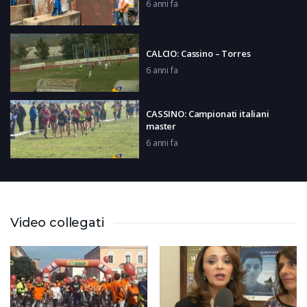
6 anni fa
CALCIO: Cassino – Torres
6 anni fa
CASSINO: Campionati italiani
master
6 anni fa
BASKET: BPC Cassino – Salerno
6 anni fa
Video collegati
CASTROCIELO: La sfida di Letizia
Pontarelli
6 anni fa