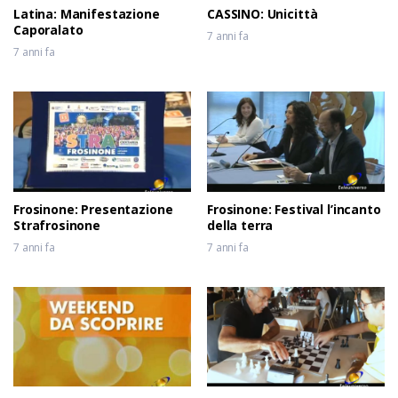
Latina: Manifestazione
CASSINO: Unicittà
Caporalato
7 anni fa
7 anni fa
Frosinone: Presentazione
Frosinone: Festival l’incanto
Strafrosinone
della terra
7 anni fa
7 anni fa