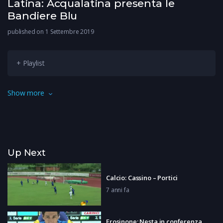
Latina: Acqualatina presenta le
Bandiere Blu
published on 1 Settembre 2019
+ Playlist
Una campagna informativa e promozionale basata sulle
Show more
bandiere blu. E’ quella approntata dal gestore del servizio
idrico pontino Acqualatina.
Up Next
Calcio: Cassino – Portici
7 anni fa
Frosinone: Nesta in conferenza