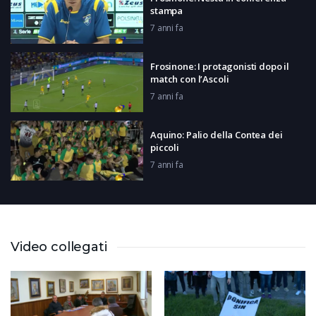
stampa
7 anni fa
Frosinone: I protagonisti dopo il
match con l’Ascoli
7 anni fa
Aquino: Palio della Contea dei
piccoli
7 anni fa
Fiuggi: Presentazione App
Comunicacity
8 anni fa
Video collegati
Weekend da Scoprire del 29-08-
2019
7 anni fa