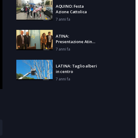
AQUINO: Festa
Azione Cattolica
7 anni fa
ATINA:
Presentazione Atina
Jazz Winter
7 anni fa
LATINA: Taglio alberi
in centro
7 anni fa
CALCIO: Cassino –
Muravera
7 anni fa
PIZZA TIME: Luna
Rossa