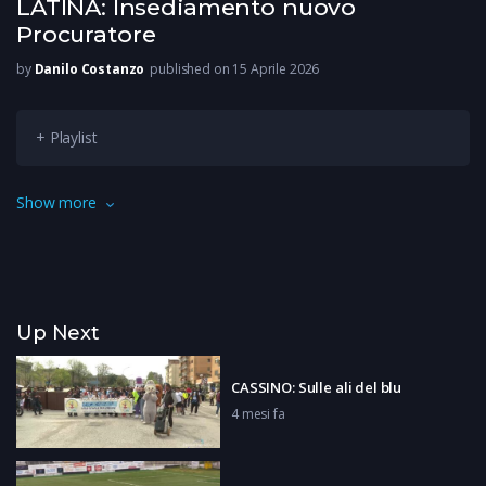
LATINA: Insediamento nuovo
Procuratore
by
Danilo Costanzo
published on 15 Aprile 2026
+ Playlist
Presso il tribunale di Latina si è insediato il nuovo Procuratore
Show more
Capo alla presenza di tutte le autorità, civili, militari e religiose.
Up Next
CASSINO: Sulle ali del blu
4 mesi fa