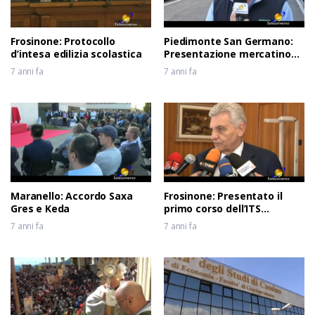
Frosinone: Protocollo
Piedimonte San Germano:
d’intesa edilizia scolastica
Presentazione mercatino
usato
7 anni fa
7 anni fa
Maranello: Accordo Saxa
Frosinone: Presentato il
Gres e Keda
primo corso dell’ITS
Meccatronico del Lazio
7 anni fa
7 anni fa