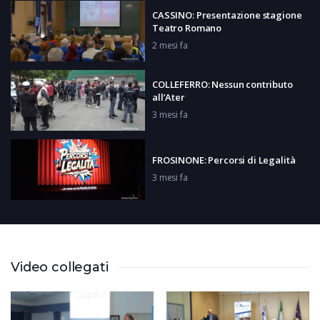
CASSINO: Presentazione stagione
Teatro Romano
2 mesi fa
COLLEFERRO: Nessun contributo
all’Ater
3 mesi fa
FROSINONE: Percorsi di Legalità
3 mesi fa
ROMA: Fondi per le Reti d’Impresa
2 mesi fa
Video collegati
Weekend da Scoprire
3 mesi fa