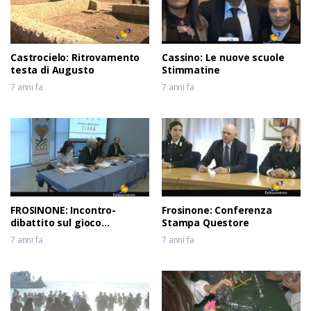
Castrocielo: Ritrovamento
Cassino: Le nuove scuole
testa di Augusto
Stimmatine
7 anni fa
7 anni fa
FROSINONE: Incontro-
Frosinone: Conferenza
dibattito sul gioco
Stampa Questore
d’azzardo
7 anni fa
7 anni fa