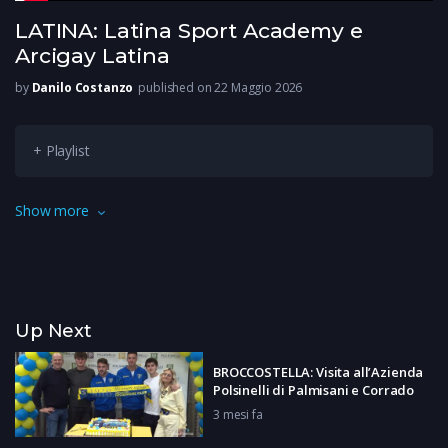
LATINA: Latina Sport Academy e
Arcigay Latina
by
Danilo Costanzo
published on 22 Maggio 2026
+ Playlist
Una giornata di sport, inclusione e sensibilizzazione contro
Show more
ogni forma di discriminazione di scena a Latina. In campo
Latina Sport Academy e Arcigay Latina.
Up Next
BROCCOSTELLA: Visita all’Azienda
Polsinelli di Palmisani e Corrado
3 mesi fa