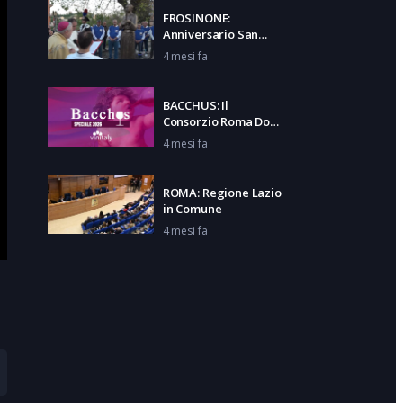
FROSINONE:
Anniversario San
Gerardo
4 mesi fa
BACCHUS: Il
Consorzio Roma Doc
al Vinitaly
4 mesi fa
ROMA: Regione Lazio
in Comune
4 mesi fa
RECANATESE – SORA
4 mesi fa
FROSINONE: Giornata
prevenzione Ictus