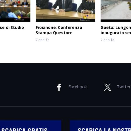
se di Studio
Frosinone: Conferenza
Gaeta: Lungom
Stampa Questore
inaugurato se
7 anni fa
7 anni fa
Facebook
Twitter