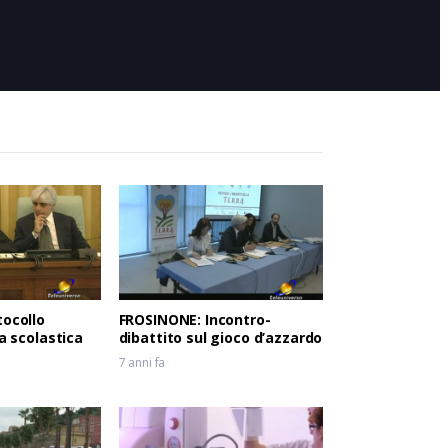
4 mesi fa
ta
tocollo
FROSINONE: Incontro-
ia scolastica
dibattito sul gioco d’azzardo
7 anni fa