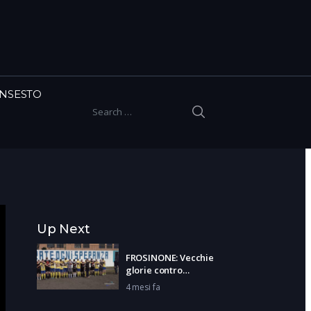
INSESTO
SEARCH
Search for:
Up Next
FROSINONE: Vecchie
glorie contro
detenuti
4 mesi fa