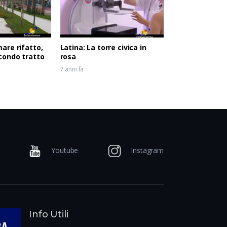
are rifatto,
Latina: La torre civica in
condo tratto
rosa
7 anni fa
Youtube
Instagram
Info Utili