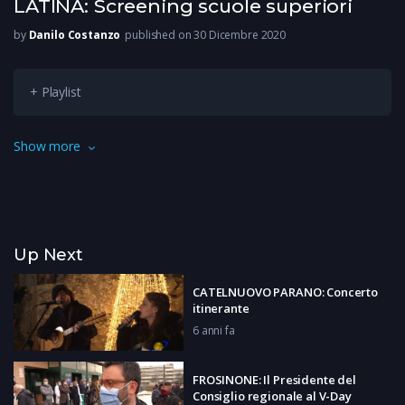
LATINA: Screening scuole superiori
by
Danilo Costanzo
published on 30 Dicembre 2020
+ Playlist
Aprire le scuole in sicurezza e mantenerle aperte nel tempo:
Show more
questo l’obiettivo della campagna di screening promossa dalla
Asl di Latina e rivolta agli studenti delle scuole superiori.
Up Next
CATELNUOVO PARANO: Concerto
itinerante
6 anni fa
FROSINONE: Il Presidente del
Consiglio regionale al V-Day