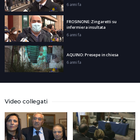
6 anni fa
FROSINONE: Zingaretti su
infermiera insultata
6 anni fa
AQUINO: Presepe in chiesa
6 anni fa
CASSINO: Moda made in Italy
6 anni fa
Video collegati
FROSINONE: Onorevoli presenze al
V-Day
6 anni fa