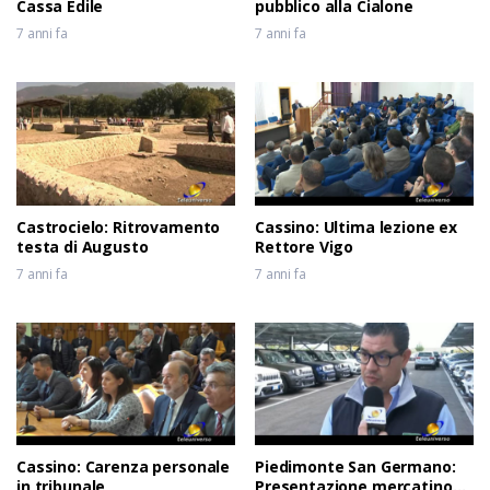
Cassa Edile
pubblico alla Cialone
7 anni fa
7 anni fa
Castrocielo: Ritrovamento
Cassino: Ultima lezione ex
testa di Augusto
Rettore Vigo
7 anni fa
7 anni fa
Cassino: Carenza personale
Piedimonte San Germano:
in tribunale
Presentazione mercatino