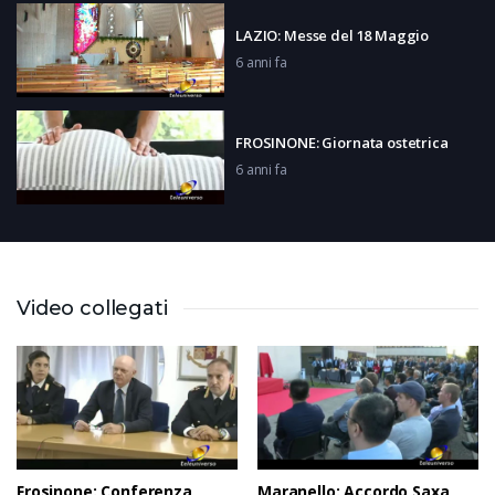
LAZIO: Messe del 18 Maggio
6 anni fa
FROSINONE: Giornata ostetrica
6 anni fa
FROSINONE: Riaprono villa e parchi
6 anni fa
Video collegati
FROSINONE: Vescovo sulle Messe
6 anni fa
Frosinone: Conferenza
Maranello: Accordo Saxa