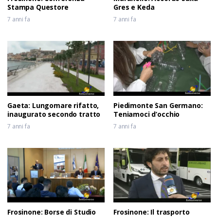
Stampa Questore
Gres e Keda
7 anni fa
7 anni fa
Gaeta: Lungomare rifatto,
Piedimonte San Germano:
inaugurato secondo tratto
Teniamoci d’occhio
7 anni fa
7 anni fa
Frosinone: Borse di Studio
Frosinone: Il trasporto