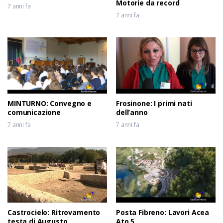
Motorie da record
7 anni fa
7 anni fa
MINTURNO: Convegno e
Frosinone: I primi nati
comunicazione
dell’anno
7 anni fa
7 anni fa
Castrocielo: Ritrovamento
Posta Fibreno: Lavori Acea
testa di Augusto
Ato 5