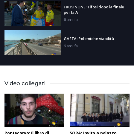
FROSINONE: Tifosi dopo la finale
per la A
6 anni fa
GAETA: Polemiche viabilità
6 anni fa
Weekend da Scoprire
6 anni fa
Video collegati
AQUINO: 140° Anniversario
Pellegrinaggio Canneto
6 anni fa
Pontecorvo: Il libro di
SORA: Invito a palazzo