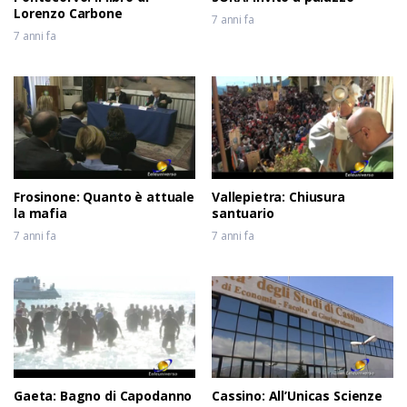
Lorenzo Carbone
7 anni fa
7 anni fa
Frosinone: Quanto è attuale
Vallepietra: Chiusura
la mafia
santuario
7 anni fa
7 anni fa
Gaeta: Bagno di Capodanno
Cassino: All’Unicas Scienze