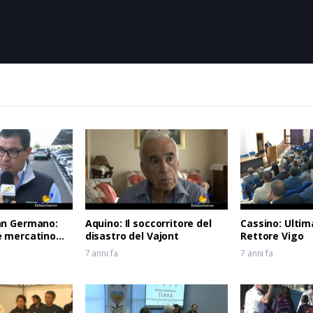
gna di scavi archeologici, che durerà un anno, dell’antico “Castrum
an Germano:
Aquino: Il soccorritore del
Cassino: Ultim
e mercatino
disastro del Vajont
Rettore Vigo
7 anni fa
7 anni fa