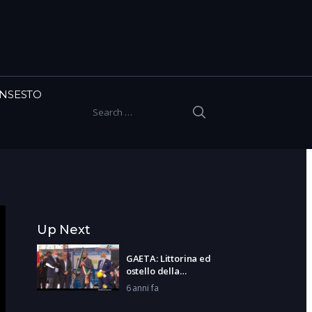
INSESTO
SEARCH
Search for:
Up Next
GAETA: Littorina ed
ostello della
gioventù
6 anni fa