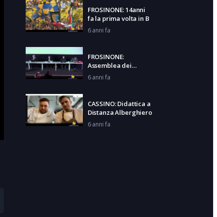
FROSINONE: 14anni
fa la prima volta in B
6 anni fa
FROSINONE:
Assemblea dei
sindaci
6 anni fa
CASSINO: Didattica a
Distanza Alberghiero
6 anni fa
AQUINO: 106 anni per
Libera
6 anni fa
ROCCASECCA: Nido
famiglia