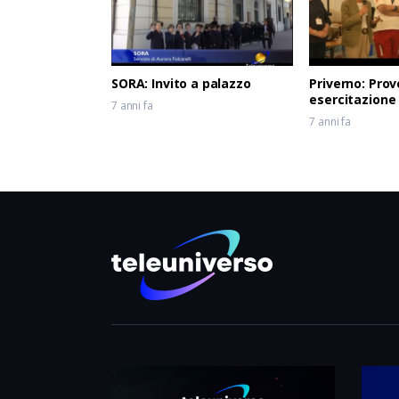
SORA: Invito a palazzo
Priverno: Prov
esercitazione
7 anni fa
7 anni fa