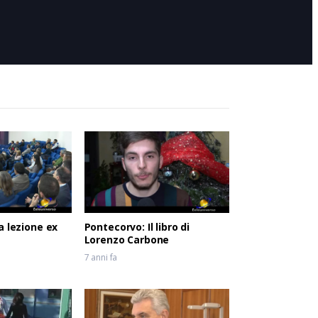
6 anni fa
”
a lezione ex
Pontecorvo: Il libro di
Lorenzo Carbone
7 anni fa