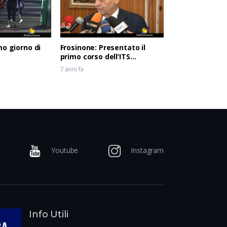
mo giorno di
Frosinone: Presentato il
primo corso dell’ITS
Meccatronico del Lazio
7 anni fa
Youtube
Instagram
Info Utili