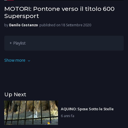
MOTORI: Pontone verso il titolo 600
Supersport
by
Danilo Costanzo
published on 18 Settembre 2020
+ Playlist
Siamo al motociclismo: il cassinate Armando Pontone è i vetta
Show more
all’International Trophy classe 600 supersport dopo la grande
prestazione ad Imola Tra un mese a Vallelunga può vincere il
ti-tolo. Noi lo abbiamo incontrato.
Up Next
AQUINO: Spose Sotto le Stelle
6 anni fa