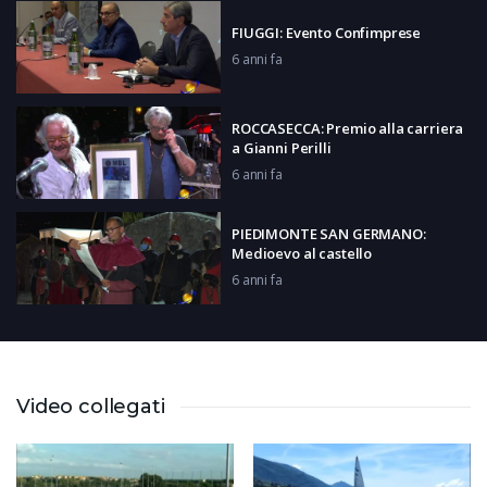
FIUGGI: Evento Confimprese
6 anni fa
ROCCASECCA: Premio alla carriera
a Gianni Perilli
6 anni fa
PIEDIMONTE SAN GERMANO:
Medioevo al castello
6 anni fa
AQUINO: Chiusura Campus estivo
6 anni fa
Video collegati
FROSINONE: Campagna Amica
Coldiretti