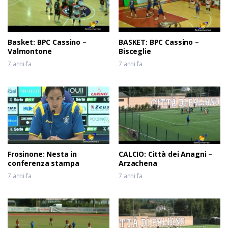
Basket: BPC Cassino –
BASKET: BPC Cassino –
Valmontone
Bisceglie
7 anni fa
7 anni fa
Frosinone: Nesta in
CALCIO: Città dei Anagni –
conferenza stampa
Arzachena
7 anni fa
7 anni fa