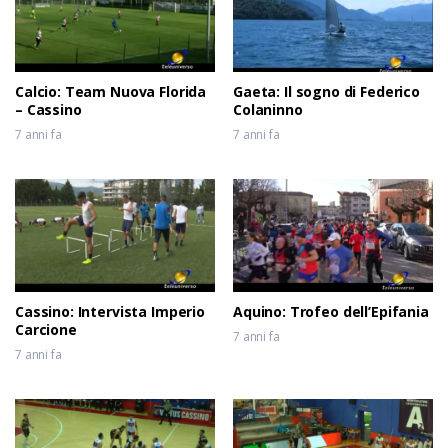
6 anni fa
Calcio: Team Nuova Florida
Gaeta: Il sogno di Federico
– Cassino
Colaninno
7 anni fa
7 anni fa
Cassino: Intervista Imperio
Aquino: Trofeo dell’Epifania
Carcione
7 anni fa
7 anni fa