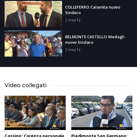
COLLEFERRO: Calamita nuovo
Sindaco
2 mesi fa
BELMONTE CASTELLO: Medagli
nuovo Sindaco
2 mesi fa
RIPI: Sementilli rieletto Sindaco
2 mesi fa
Video collegati
FONTANA LIRI: Battista nuovo
Sindaco
2 mesi fa
Cassino: Carenza personale
Piedimonte San Germano: