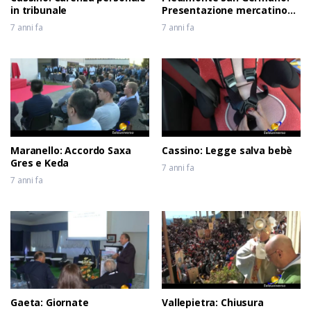
in tribunale
Presentazione mercatino
usato
7 anni fa
7 anni fa
Maranello: Accordo Saxa
Cassino: Legge salva bebè
Gres e Keda
7 anni fa
7 anni fa
Gaeta: Giornate
Vallepietra: Chiusura