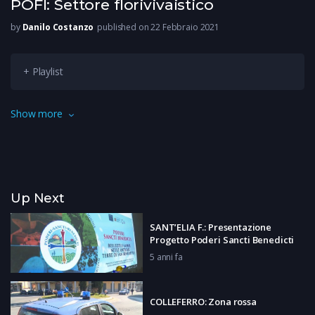
POFI: Settore florivivaistico
by
Danilo Costanzo
published on 22 Febbraio 2021
+ Playlist
Uno dei settori più colpiti dalla pandemia: 27mila aziende in
Show more
Italia, 200 mila lavoratori coinvolti. Il florovivaismo sta
cercando di riprendersi dopo un anno estremamente duro:
nelle serre si lavora sodo per prepararsi alla primavera e la
speranza è legata alla passione per l’orto, che in molti han-no
Up Next
riscoperto.
SANT’ELIA F.: Presentazione
Progetto Poderi Sancti Benedicti
5 anni fa
COLLEFERRO: Zona rossa