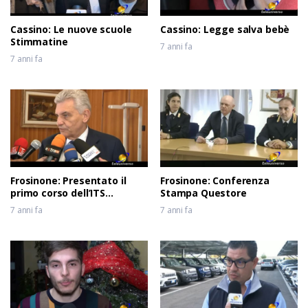
Cassino: Le nuove scuole
Cassino: Legge salva bebè
Stimmatine
7 anni fa
7 anni fa
Frosinone: Presentato il
Frosinone: Conferenza
primo corso dell’ITS
Stampa Questore
Meccatronico del Lazio
7 anni fa
7 anni fa