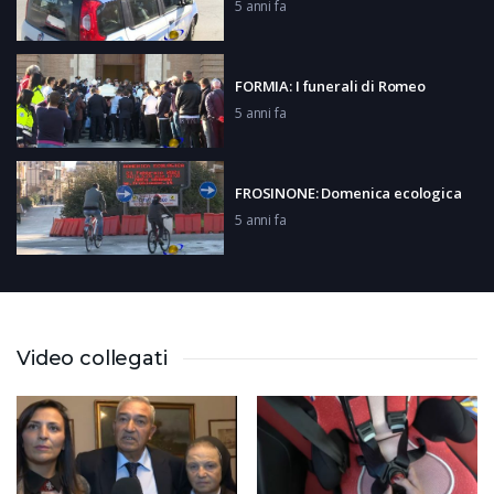
5 anni fa
FORMIA: I funerali di Romeo
5 anni fa
FROSINONE: Domenica ecologica
5 anni fa
SORA: Flash Mob contro omofobia
5 anni fa
Video collegati
FORMIA: Veglia di preghiera
5 anni fa