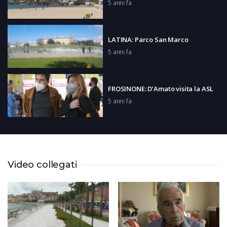
5 anni fa
LATINA: Parco San Marco
5 anni fa
FROSINONE: D’Amato visita la ASL
5 anni fa
LATINA: Nuovo Hub vaccinale
5 anni fa
Video collegati
FROSINONE: ASL e liste panchinari
5 anni fa