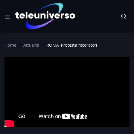
Home
Attualità
ROMA: Protesta ristoratori