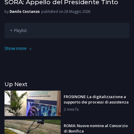
SORA: Appello del Presidente Tinto
by
Danilo Costanzo
published on 28 Maggio 2026
+ Playlist
Ultima chiamata per il futuro del Sora Calcio, il Presidente
Show more
Angelo Tinto ha fissato un vero e proprio ultimatum per il
futuro del club. La proprietà ha annunciato la volontà di cedere
le quote di maggioranza e ha lanciato un appello agli
imprenditori locali per garantire la continuità del progetto
Up Next
sportivo.
FROSINONE: La digitalizzazione a
supporto dei processi di assistenza
2 mesi fa
ROMA: Nuove nomine al Consorzio
di Bonifica