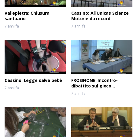
Vallepietra: Chiusura
Cassino: All’Unicas Scienze
santuario
Motorie da record
7 anni fa
7 anni fa
Cassino: Legge salva bebè
FROSINONE: Incontro-
dibattito sul gioco
7 anni fa
d’azzardo
7 anni fa