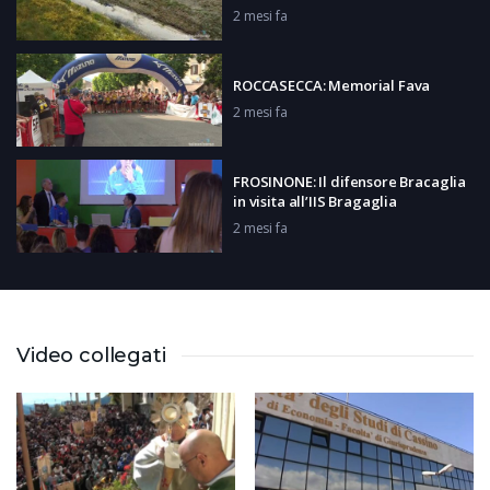
2 mesi fa
ROCCASECCA: Memorial Fava
2 mesi fa
FROSINONE: Il difensore Bracaglia
in visita all’IIS Bragaglia
2 mesi fa
CASSINO: Premio Mattei
2 mesi fa
Video collegati
MONTECASSINO: Radici di Pace
2 mesi fa