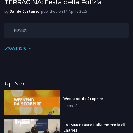
TERRACINA: Festa della Polizia
by
Danilo Costanzo
published on 11 Aprile 2025
+ Playlist
In provincia di Latina la festa della polizia si è svolta a
Show more
Terracina, davanti al Teatro romano in piazza del Municipio.
Vediamo il bilancio di un anno di attività.
Up Next
Weekend da Scoprire
1 anno fa
CASSINO: Laurea alla memoria di
Charles