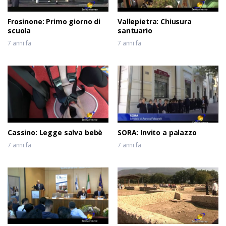
Frosinone: Primo giorno di
Vallepietra: Chiusura
scuola
santuario
7 anni fa
7 anni fa
Cassino: Legge salva bebè
SORA: Invito a palazzo
7 anni fa
7 anni fa