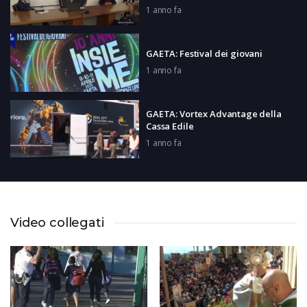
1 anno fa
GAETA: Festival dei giovani
1 anno fa
GAETA: Vortex Advantage della
Cassa Edile
1 anno fa
TELEUNIVERSO: Presentazione Echi
1 anno fa
Video collegati
ANAGNI: 173 anni della Polizia
1 anno fa