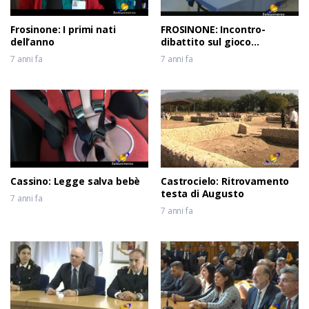
Frosinone: I primi nati
FROSINONE: Incontro-
dell’anno
dibattito sul gioco
d’azzardo
7 anni fa
7 anni fa
Cassino: Legge salva bebè
Castrocielo: Ritrovamento
testa di Augusto
7 anni fa
7 anni fa