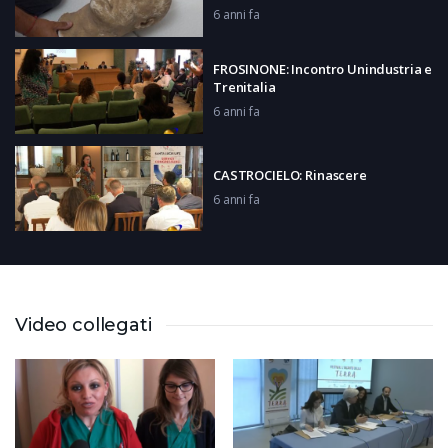
6 anni fa
FROSINONE: Incontro Unindustria e
Trenitalia
6 anni fa
CASTROCIELO: Rinascere
6 anni fa
ATINA: Armonicista ricorda
Morricone
6 anni fa
Video collegati
AQUINO: Test Sierologici a
dipendenti comunali
6 anni fa