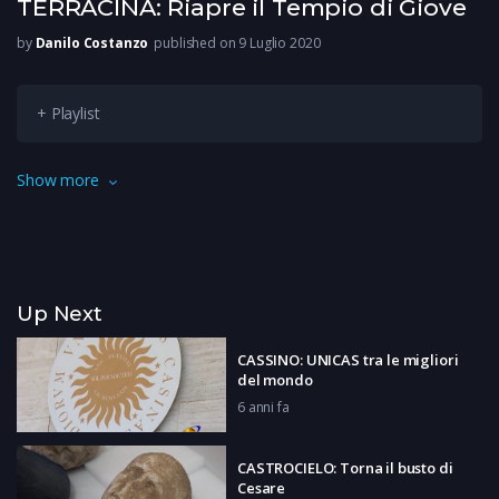
TERRACINA: Riapre il Tempio di Giove
by
Danilo Costanzo
published on 9 Luglio 2020
+ Playlist
Dopo la chiusura forzata dovuta all’emergenza sanitaria,
Show more
riapre i battenti il tempio di Giove di Terracina. L’ingresso sarà
gratuito per tutta l’estate, e i primi turisti e visitatori non sono
mancati.
Up Next
CASSINO: UNICAS tra le migliori
del mondo
6 anni fa
CASTROCIELO: Torna il busto di
Cesare