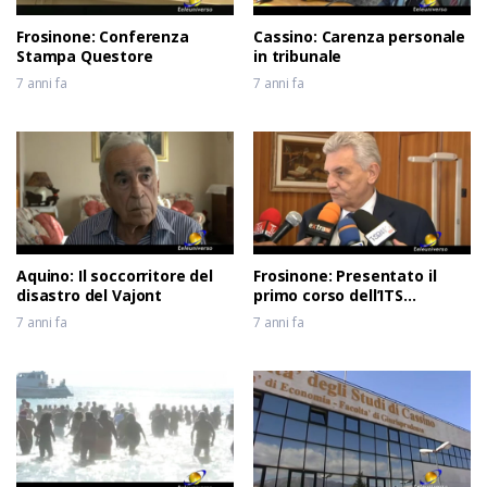
Frosinone: Conferenza
Cassino: Carenza personale
Stampa Questore
in tribunale
7 anni fa
7 anni fa
Aquino: Il soccorritore del
Frosinone: Presentato il
disastro del Vajont
primo corso dell’ITS
Meccatronico del Lazio
7 anni fa
7 anni fa