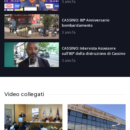
3 anni fa
CASSINO: 80° Anniversario
bombardamento
3 anni fa
CASSINO: Intervista Assessore
sull’80° della distruzione di Cassino
3 anni fa
FROSINONE: Festival Inclusione
3 anni fa
Video collegati
AQUINO: Inter Club Giuseppe
Magnapera
3 anni fa