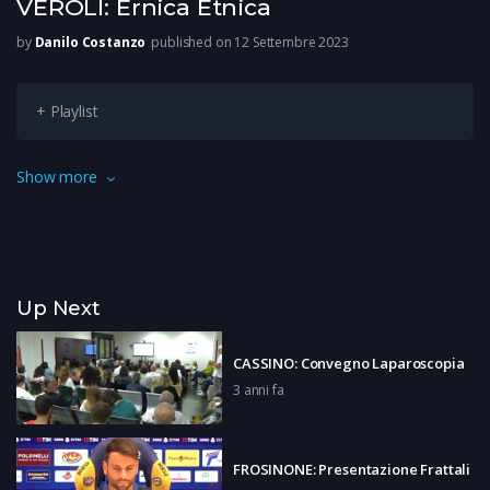
VEROLI: Ernica Etnica
by
Danilo Costanzo
published on 12 Settembre 2023
+ Playlist
È ritornata con un successo di pubblico la 21esima edizione di
Show more
“Ernica Etnica” a Veroli, interrotta ad agosto a causa del mal-
tempo.
Up Next
CASSINO: Convegno Laparoscopia
3 anni fa
FROSINONE: Presentazione Frattali