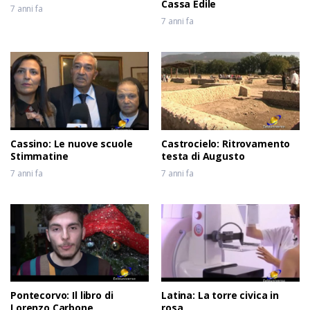
Cassa Edile
7 anni fa
7 anni fa
Cassino: Le nuove scuole
Castrocielo: Ritrovamento
Stimmatine
testa di Augusto
7 anni fa
7 anni fa
Pontecorvo: Il libro di
Latina: La torre civica in
Lorenzo Carbone
rosa