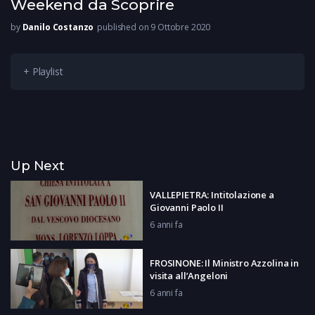
Weekend da Scoprire
by
Danilo Costanzo
published on 9 Ottobre 2020
+ Playlist
Up Next
VALLEPIETRA: Intitolazione a
Giovanni Paolo II
6 anni fa
FROSINONE: Il Ministro Azzolina in
visita all’Angeloni
6 anni fa