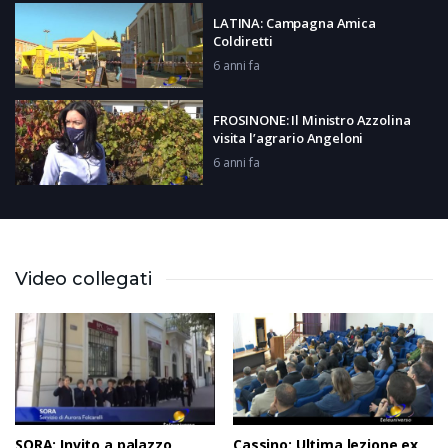
LATINA: Campagna Amica
Coldiretti
6 anni fa
FROSINONE: Il Ministro Azzolina
visita l’agrario Angeloni
6 anni fa
VILLA SANTA LUCIA: Gruppo Adam
6 anni fa
Video collegati
FROSINONE: Turismo in Ciociaria
6 anni fa
SORA: Invito a palazzo
Cassino: Ultima lezione ex