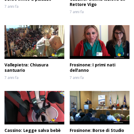
Rettore Vigo
7 anni fa
7 anni fa
Vallepietra: Chiusura
Frosinone: I primi nati
santuario
dell’anno
7 anni fa
7 anni fa
Cassino: Legge salva bebè
Frosinone: Borse di Studio