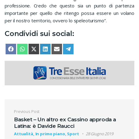
professione. Credo che questo sia un punto di partenza
importante per quello che ritengo possa essere un volano
per il nostro territorio, ovvero lo speleoturismo”.
Condividi sui social:
SHARE ON
SHARE ON
SHARE ON
SHARE ON
SHARE ON
SHARE ON
FACEBOOK
WHATSAPP
X (TWITTER)
LINKEDIN
EMAIL
TELEGRAM
Navigazione articoli
Previous Post
Basket – Un altro ex Cassino approda a
Latina: è Davide Raucci
Attualità, In primo piano, Sport
28 Giugno 2019