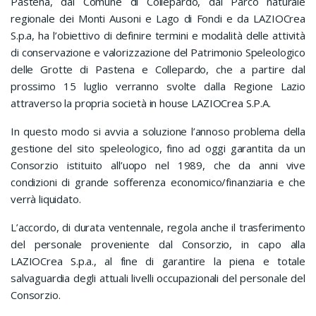
Pastena, dal Comune di Collepardo, dal Parco naturale
regionale dei Monti Ausoni e Lago di Fondi e da LAZIOCrea
S.p.a, ha l’obiettivo di definire termini e modalità delle attività
di conservazione e valorizzazione del Patrimonio Speleologico
delle Grotte di Pastena e Collepardo, che a partire dal
prossimo 15 luglio verranno svolte dalla Regione Lazio
attraverso la propria società in house LAZIOCrea S.P.A.
In questo modo si avvia a soluzione l’annoso problema della
gestione del sito speleologico, fino ad oggi garantita da un
Consorzio istituito all’uopo nel 1989, che da anni vive
condizioni di grande sofferenza economico/finanziaria e che
verrà liquidato.
L’accordo, di durata ventennale, regola anche il trasferimento
del personale proveniente dal Consorzio, in capo alla
LAZIOCrea S.p.a., al fine di garantire la piena e totale
salvaguardia degli attuali livelli occupazionali del personale del
Consorzio.